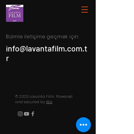
Bizimle iletişime geçmek için:
info@lavantafilm.com.t
r
© 2025 Lavanta Film. Powered
and secured by
Wix