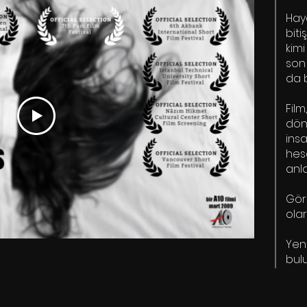
Haya
biti
kim
son
da 
Fil
dön
in
hes
anla
Gör
olar
Yen
bul