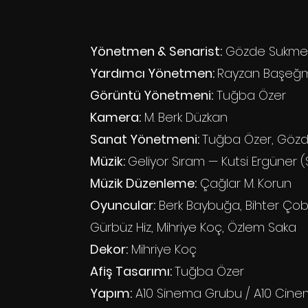
Yönetmen & Senarist:
Gözde Sukmen
Yardımcı Yönetmen:
Rayzan Başeğ
Görüntü Yönetmeni:
Tuğba Özer
Kamera:
M. Berk Düzkan
Sanat Yönetmeni:
Tuğba Özer, Gözd
Müzik:
Geliyor Sıram — Kutsi Ergüner 
Müzik Düzenleme:
Çağlar M. Korun
Oyuncular:
Berk Baybuğa, Bihter Çoba
Gürbüz Hiz, Mihriye Koç, Özlem Saka
Dekor:
Mihriye Koç
Afiş Tasarımı:
Tuğba Özer
Yapım:
A10 Sinema Grubu / A10 Cin