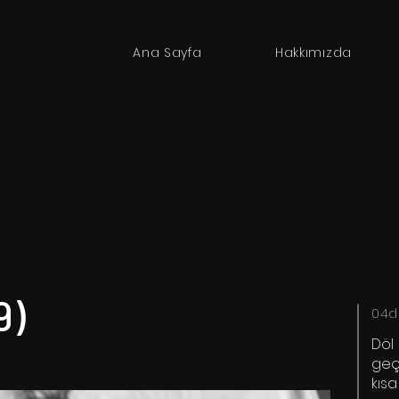
Ana Sayfa
Hakkımızda
9)
04d
Döl
geç
kısa 