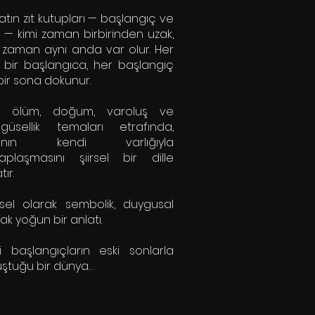
tın zıt kutupları — başlangıç ve
ş — kimi zaman birbirinden uzak,
i zaman aynı anda var olur. Her
 bir başlangıca, her başlangıç
bir sona dokunur.
m, ölüm, doğum, varoluş ve
güsellik temaları etrafında,
sanın kendi varlığıyla
aplaşmasını şiirsel bir dille
tır.
sel olarak sembolik, duygusal
ak yoğun bir anlatı.
i başlangıçların eski sonlarla
uştuğu bir dünya…