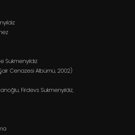
yıldız
mez
e Sukmenyıldız
(Şair Cenazesi Albümü, 2002)
noğlu, Firdevs Sukmenyıldız,
ema