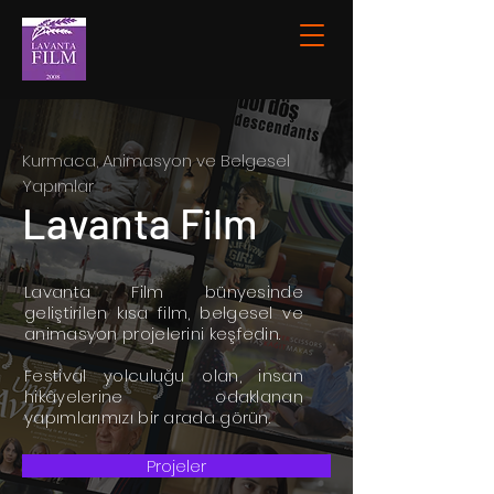
Kurmaca, Animasyon ve Belgesel
Yapımlar
Lavanta Film
Lavanta Film bünyesinde
geliştirilen kısa film, belgesel ve
animasyon projelerini keşfedin.
Festival yolculuğu olan, insan
hikâyelerine odaklanan
yapımlarımızı bir arada görün.
Projeler