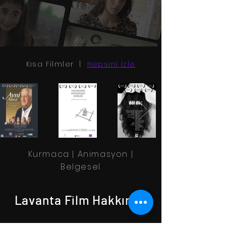
Kısa Filmler |
Hepsini İzle
Kurmaca | Animasyon |
Belgesel
Lavanta Film Hakkında